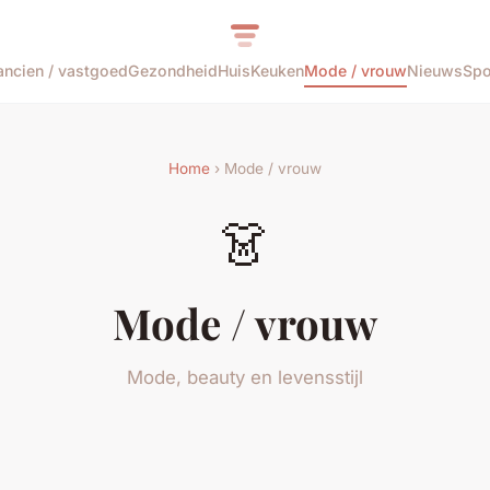
ancien / vastgoed
Gezondheid
Huis
Keuken
Mode / vrouw
Nieuws
Spo
Home
› Mode / vrouw
👗
Mode / vrouw
Mode, beauty en levensstijl